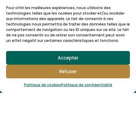

43 Boulevard Chave, 13005 Marseille
Pour offrir les meilleures expériences, nous utilisons des
technologies telles que les cookies pour stocker et/ou accéder
aux informations des appareils. Le fait de consentir à ces
technologies nous permettra de traiter des données telles que le
comportement de navigation ou les ID uniques sur ce site. Le fait

contact@aujardinmarseille.fr
de ne pas consentir ou de retirer son consentement peut avoir
un effet négatif sur certaines caractéristiques et fonctions.
Accepter

09 64 22 04 56
Refuser
Politique de cookies
Politique de confidentialité

Suivez-nous