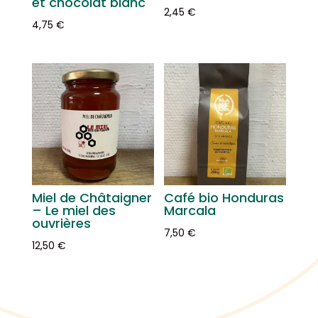
et chocolat blanc
2,45
€
4,75
€
Miel de Châtaigner
Café bio Honduras
– Le miel des
Marcala
ouvrières
7,50
€
12,50
€